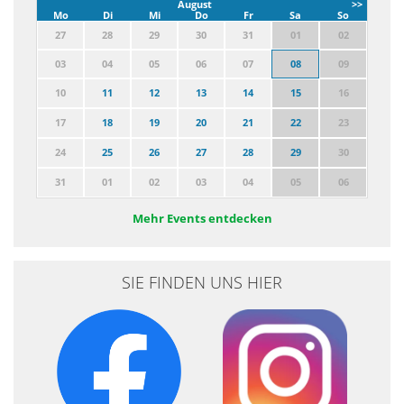
August
>>
Mo
Di
Mi
Do
Fr
Sa
So
27
28
29
30
31
01
02
03
04
05
06
07
08
09
10
11
12
13
14
15
16
17
18
19
20
21
22
23
24
25
26
27
28
29
30
31
01
02
03
04
05
06
Mehr Events entdecken
SIE FINDEN UNS HIER