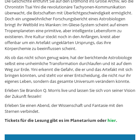
Die Geschichte entführt Sie auf den Erdmond ins Große Archiv, wo die
Chronistin Tsai Yini die revolutionäre Tachyonen-Kommunikation
überwacht, die Botschaften mit Überlichtgeschwindigkeit ermöglicht.
Doch ein ungewöhnlicher Forschungsbericht eines Astrobiologen
bringt ihr Weltbild ins Wanken: Im Gliese-System scheint auf einem
Tropenplaneten eine primitive, aber intelligente Lebensform zu
existieren. Ihre Kultur steckt noch in den Anfängen, kreist aber
offenbar um ein Artefakt ungeklärten Ursprungs, das ihre
Körperchemie zu beeinflussen scheint.
Als ob das nicht schon genug wäre, hat der berichtende Astrobiologe
selbst eine unheimliche Transformation durchlaufen und ist auf dem
Weg zur Erde. Yini erkennt die Gefahr, die er und das Artefakt mit sich
bringen könnten, und steht vor einer Entscheidung, die nicht nur ihr
eigenes Leben, sondern das gesamte Universum verändern könnte.
Erleben Sie Brandon Q. Morris live und lassen Sie sich von seiner Vision
der Zukunft fesseln!
Erleben Sie einen Abend, der Wissenschaft und Fantasie mit den
Sternen verbindet.
Tickets für die Lesung gibt es im Planetarium oder
hier
.