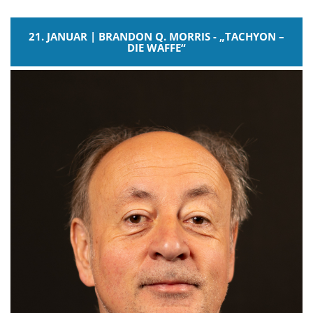
21. JANUAR | BRANDON Q. MORRIS - „TACHYON –
DIE WAFFE“