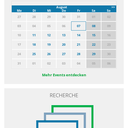
August
>>
Mo
Di
Mi
Do
Fr
Sa
So
27
28
29
30
31
01
02
03
04
05
06
07
08
09
10
11
12
13
14
15
16
17
18
19
20
21
22
23
24
25
26
27
28
29
30
31
01
02
03
04
05
06
Mehr Events entdecken
RECHERCHE