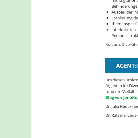
mit Migrations
Behinderungen
Ausbau der int
Etablierung de
themenspezifi
interkulturell
Personalstrukt
Kurzum: Diversit
AGENT:
Um diesen umfass
"Agent:in für Dive
rund um Vielfalt, 
Blog von JenaKu
Dr. Julia Hauck (b
Dr. Rafael Silveira