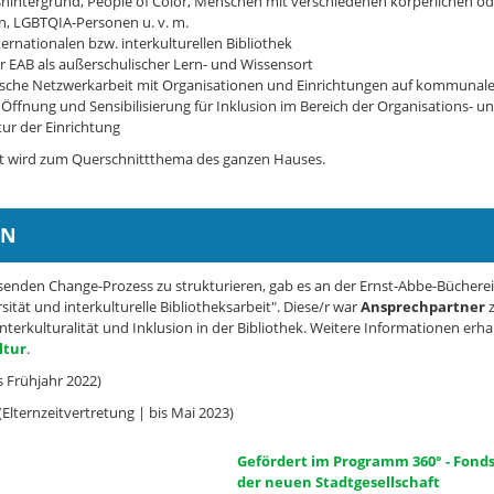
hintergrund, People of Color, Menschen mit verschiedenen körperlichen od
, LGBTQIA-Personen u. v. m.
ernationalen bzw. interkulturellen Bibliothek
r EAB als außerschulischer Lern- und Wissensort
sche Netzwerkarbeit mit Organisationen und Einrichtungen auf kommunal
e Öffnung und Sensibilisierung für Inklusion im Bereich der Organisations- u
ur der Einrichtung
ät wird zum Querschnittthema des ganzen Hauses.
IN
enden Change-Prozess zu strukturieren, gab es an der Ernst-Abbe-Bücherei
rsität und interkulturelle Bibliotheksarbeit". Diese/r war
Ansprechpartner
z
Interkulturalität und Inklusion in der Bibliothek. Weitere Informationen erha
ltur
.
is Frühjahr 2022)
 (Elternzeitvertretung | bis Mai 2023)
Gefördert im Programm 360° - Fonds
der neuen Stadtgesellschaft