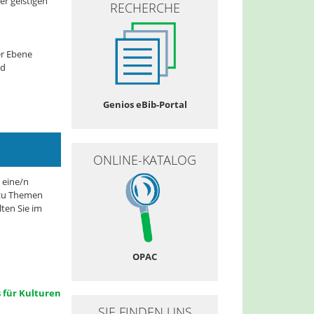
er geistigen
RECHERCHE
er Ebene
nd
Genios eBib-Portal
ONLINE-KATALOG
 eine/n
u Themen
lten Sie im
OPAC
 für Kulturen
SIE FINDEN UNS