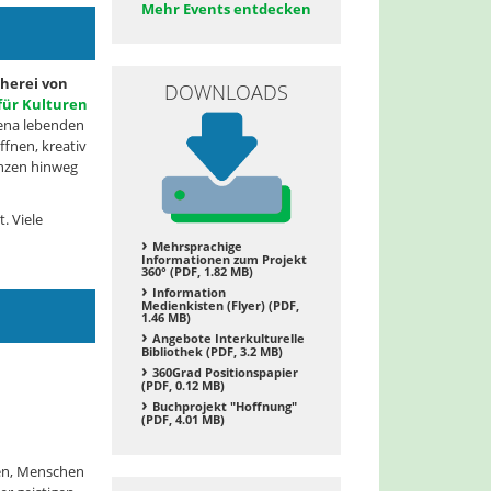
Mehr Events entdecken
herei von
DOWNLOADS
für Kulturen
 Jena lebenden
ffnen, kreativ
enzen hinweg
. Viele
Mehrsprachige
Informationen zum Projekt
360° (PDF, 1.82 MB)
Information
Medienkisten (Flyer) (PDF,
1.46 MB)
Angebote Interkulturelle
Bibliothek (PDF, 3.2 MB)
360Grad Positionspapier
(PDF, 0.12 MB)
Buchprojekt "Hoffnung"
(PDF, 4.01 MB)
nen, Menschen