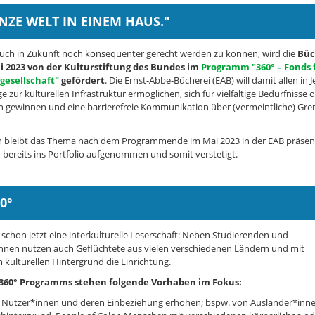
NZE WELT IN EINEM HAUS."
ch in Zukunft noch konsequenter gerecht werden zu können, wird die
Büc
ai 2023 von der Kulturstiftung des Bundes im
Programm "360° – Fonds 
gesellschaft"
gefördert
. Die Ernst-Abbe-Bücherei (EAB) will damit allen in
ur kulturellen Infrastruktur ermöglichen, sich für vielfältige Bedürfnisse ö
n gewinnen und eine barrierefreie Kommunikation über (vermeintliche) Gr
ch bleibt das Thema nach dem Programmende im Mai 2023 in der EAB präsent
bereits ins Portfolio aufgenommen und somit verstetigt.
60°
t schon jetzt eine interkulturelle Leserschaft: Neben Studierenden und
innen nutzen auch Geflüchtete aus vielen verschiedenen Ländern und mit
 kulturellen Hintergrund die Einrichtung.
360° Programms stehen folgende Vorhaben im Fokus:
er Nutzer*innen und deren Einbeziehung erhöhen; bspw. von Ausländer*in