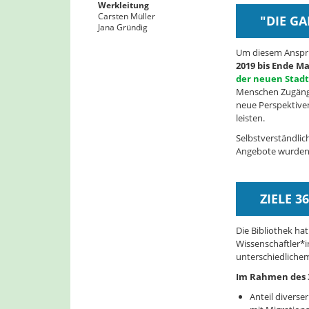
Werkleitung
Carsten Müller
"DIE GA
Jana Gründig
Um diesem Anspru
2019 bis Ende M
der neuen Stadt
Menschen Zugänge z
neue Perspektive
leisten.
Selbstverständli
Angebote wurden 
ZIELE 3
Die Bibliothek ha
Wissenschaftler*
unterschiedlichem
Im Rahmen des 
Anteil divers