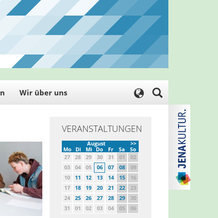
en
Wir über uns
VERANSTALTUNGEN
August
>>
Mo
Di
Mi
Do
Fr
Sa
So
27
28
29
30
31
01
02
03
04
05
06
07
08
09
10
11
12
13
14
15
16
17
18
19
20
21
22
23
24
25
26
27
28
29
30
31
01
02
03
04
05
06