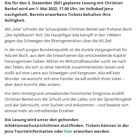
Die für den 5. Dezember 2021 geplante Lesung mit Christian
Berkel wird am 1. Mai 2022, 17.00 Uhr, im Volksbad Jena
nachgeholt. Bereits erworbene Tickets behalten ihre
Gültigkeit.
Mit „Ada“ schreibt der Schauspieler Christian Berkel sein früheres Buch
„Der Apfelbaum“ fort: Die Hauptfigur Ada kämpft in den 1960ern
gegen das Schweigen der Elterngeneration über die NS-Zeit.
In der noch jungen Bundesrepublik ist die dunkle Vergangenheit für
Ada ein Buch, aus dem die Erwachsenen das entscheidende Kapitel
herausgerissen haben. Mitten im Wirtschaftswunder sucht sie nach
den Teilen, die sich zu einer Identität zusammensetzen lassen und
stößt auf eine Leere aus Schweigen und Vergessen. Ada will kein
Wunder, sie wünscht sich eine Familie, sie will endlich ihren Vater –
aber dann kommt alles anders.
Vor dem Hintergrund umwälzender historischer Ereignisse erzählt
Christian Berkel von der Schuld und der Liebe, von der Sprachlosigkeit
und der Sehnsucht, vom Suchen und Ankommen – und beweist sich
einmal mehr als mitreißender Erzähler.
Die Lesung wird unter den geltenden
Infektionsschutzrichtlinien stattfinden. Tickets können in der
Jena Touristinformation oder
hier
erworben werden.