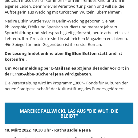
plötzlich muss sie sich kümmern – um ein fremdes Kind und um ihr
eigenes Leben. Denn wie viel Verantwortung kann und will sie, die
Aufsteigerin aus Wedding mit türkischen Wurzeln, übernehmen?
Nadire Biskin wurde 1987 in Berlin-Wedding geboren. Sie hat
Philosophie, Ethik und Spanisch studiert und mehrere Jahre zu
Sprachbildung und Mehrsprachigkeit geforscht, heute arbeitet sie als
Lehrerin. Ihre Prosatexte sind in zahlreichen Magazinen erschienen.
›Ein Spiegel für mein Gegenüber‹ ist ihr erster Roman.
Die Lesung findet online über Big Blue Button statt und ist
kostenfrei.
Um Voranmeldung per E-Mail (an eab@jena.de) oder vor Ort in
der Ernst-Abbe-Bücherei Jena wird gebeten.
Die Veranstaltung wird im Programm „360°– Fonds für Kulturen der
neuen Stadtgesellschaft“ der Kulturstiftung des Bundes gefördert.
MAREIKE FALLWICKL LAS AUS "DIE WUT, DIE
BLEIBT"
18. März 2022, 19.30 Uhr - Rathausdiele Jena