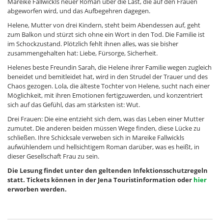
Mareike Fallwickls neuer Roman über die Last, die auf den Frauen
abgeworfen wird, und das Aufbegehren dagegen.
Helene, Mutter von drei Kindern, steht beim Abendessen auf, geht
zum Balkon und stürzt sich ohne ein Wort in den Tod. Die Familie ist
im Schockzustand. Plötzlich fehlt ihnen alles, was sie bisher
zusammengehalten hat: Liebe, Fürsorge, Sicherheit.
Helenes beste Freundin Sarah, die Helene ihrer Familie wegen zugleich
beneidet und bemitleidet hat, wird in den Strudel der Trauer und des
Chaos gezogen. Lola, die älteste Tochter von Helene, sucht nach einer
Möglichkeit, mit ihren Emotionen fertigzuwerden, und konzentriert
sich auf das Gefühl, das am stärksten ist: Wut.
Drei Frauen: Die eine entzieht sich dem, was das Leben einer Mutter
zumutet. Die anderen beiden müssen Wege finden, diese Lücke zu
schließen. Ihre Schicksale verweben sich in Mareike Fallwickls
aufwühlendem und hellsichtigem Roman darüber, was es heißt, in
dieser Gesellschaft Frau zu sein.
Die Lesung findet unter den geltenden Infektionsschutzregeln
statt. Tickets können in der Jena Touristinformation oder
hier
erworben werden.