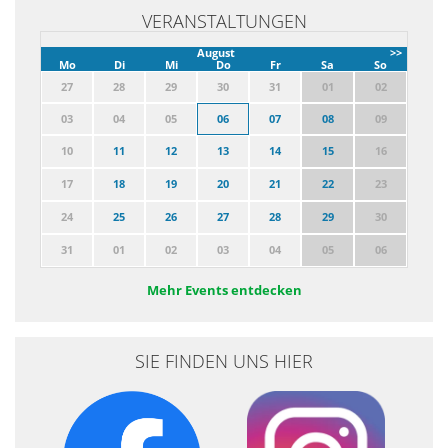
VERANSTALTUNGEN
August
>>
Mo
Di
Mi
Do
Fr
Sa
So
27
28
29
30
31
01
02
03
04
05
06
07
08
09
10
11
12
13
14
15
16
17
18
19
20
21
22
23
24
25
26
27
28
29
30
31
01
02
03
04
05
06
Mehr Events entdecken
SIE FINDEN UNS HIER