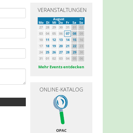
VERANSTALTUNGEN
August
>>
Mo
Di
Mi
Do
Fr
Sa
So
27
28
29
30
31
01
02
03
04
05
06
07
08
09
10
11
12
13
14
15
16
17
18
19
20
21
22
23
24
25
26
27
28
29
30
31
01
02
03
04
05
06
Mehr Events entdecken
ONLINE-KATALOG
OPAC