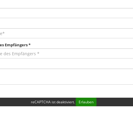
des Empfängers *
reCAPTCHA ist deaktiviert.
Erlauben