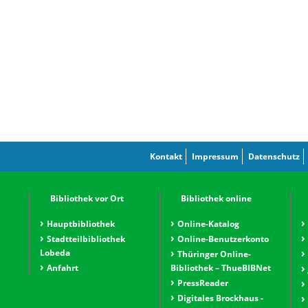
Kontakt
Impressum
Datenschutz
Bibliothek vor Ort
Bibliothek online
Hauptbibliothek
Online-Katalog
Stadtteilbibliothek
Online-Benutzerkonto
Lobeda
Thüringer Online-
Anfahrt
Bibliothek – ThueBIBNet
PressReader
Digitales Brockhaus -