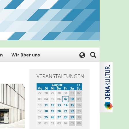
en
Wir über uns
VERANSTALTUNGEN
August
>>
Mo
Di
Mi
Do
Fr
Sa
So
27
28
29
30
31
01
02
03
04
05
06
07
08
09
10
11
12
13
14
15
16
17
18
19
20
21
22
23
24
25
26
27
28
29
30
31
01
02
03
04
05
06