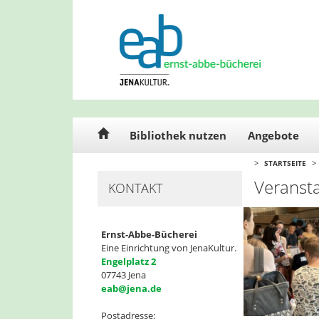
Cookie-Einstellungen
Bibliothek nutzen
Angebote
>
>
STARTSEITE
Veransta
KONTAKT
Ernst-Abbe-Bücherei
Eine Einrichtung von JenaKultur.
Engelplatz 2
07743 Jena
eab@jena.de
Postadresse: