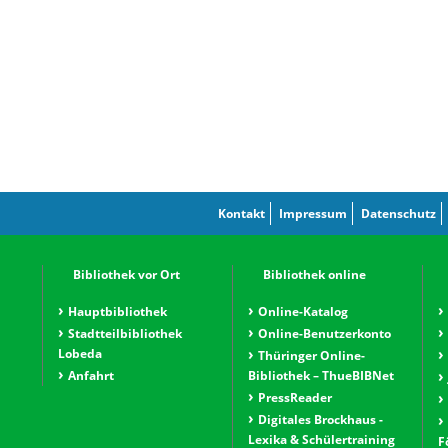
Kontakt
Impressum
Datenschutz
Bibliothek vor Ort
Bibliothek online
Hauptbibliothek
Online-Katalog
Stadtteilbibliothek
Online-Benutzerkonto
Lobeda
Thüringer Online-
Anfahrt
Bibliothek – ThueBIBNet
PressReader
Digitales Brockhaus -
Lexika & Schülertraining
F