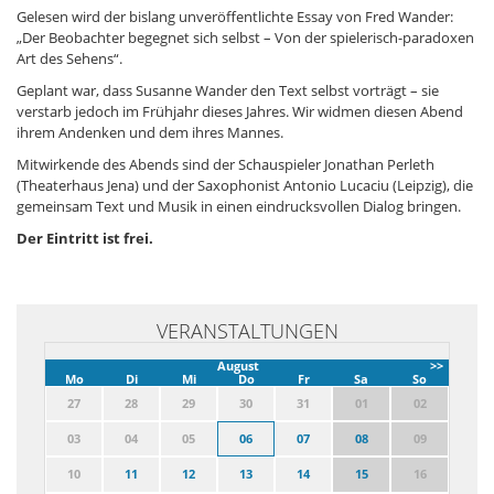
Gelesen wird der bislang unveröffentlichte Essay von Fred Wander:
„Der Beobachter begegnet sich selbst – Von der spielerisch-paradoxen
Art des Sehens“.
Geplant war, dass Susanne Wander den Text selbst vorträgt – sie
verstarb jedoch im Frühjahr dieses Jahres. Wir widmen diesen Abend
ihrem Andenken und dem ihres Mannes.
Mitwirkende des Abends sind der Schauspieler Jonathan Perleth
(Theaterhaus Jena) und der Saxophonist Antonio Lucaciu (Leipzig), die
gemeinsam Text und Musik in einen eindrucksvollen Dialog bringen.
Der Eintritt ist frei.
VERANSTALTUNGEN
August
>>
Mo
Di
Mi
Do
Fr
Sa
So
27
28
29
30
31
01
02
03
04
05
06
07
08
09
10
11
12
13
14
15
16