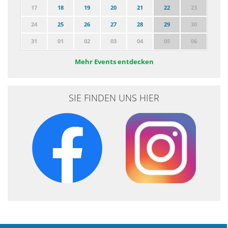
17
18
19
20
21
22
23
24
25
26
27
28
29
30
31
01
02
03
04
05
06
Mehr Events entdecken
SIE FINDEN UNS HIER