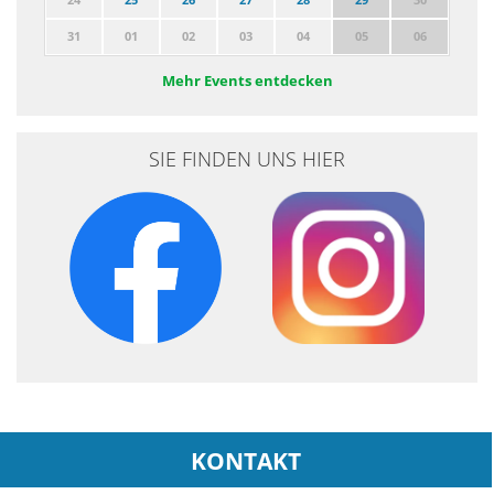
31
01
02
03
04
05
06
Mehr Events entdecken
SIE FINDEN UNS HIER
KONTAKT