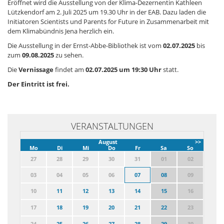
Eröffnet wird die Ausstellung von der Klima-Dezernentin Kathleen
Lützkendorf am 2. Juli 2025 um 19.30 Uhr in der EAB. Dazu laden die
Initiatoren Scientists und Parents for Future in Zusammenarbeit mit
dem Klimabündnis Jena herzlich ein.
Die Ausstellung in der Ernst-Abbe-Bibliothek ist vom
02.07.2025
bis
zum
09.08.2025
zu sehen.
Die
Vernissage
findet am
02.07.2025 um 19:30 Uhr
statt.
Der Eintritt ist frei.
VERANSTALTUNGEN
August
>>
Mo
Di
Mi
Do
Fr
Sa
So
27
28
29
30
31
01
02
03
04
05
06
07
08
09
10
11
12
13
14
15
16
17
18
19
20
21
22
23
24
25
26
27
28
29
30